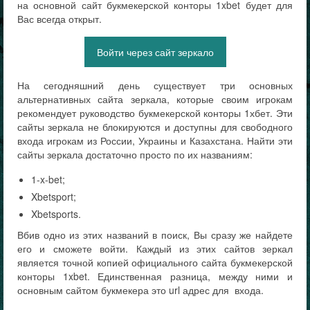
на основной сайт букмекерской конторы 1xbet будет для
Вас всегда открыт.
Войти через сайт зеркало
На сегодняшний день существует три основных
альтернативных сайта зеркала, которые своим игрокам
рекомендует руководство букмекерской конторы 1хбет. Эти
сайты зеркала не блокируются и доступны для свободного
входа игрокам из России, Украины и Казахстана. Найти эти
сайты зеркала достаточно просто по их названиям:
1-x-bet;
Xbetsport;
Xbetsports.
Вбив одно из этих названий в поиск, Вы сразу же найдете
его и сможете войти. Каждый из этих сайтов зеркал
является точной копией официального сайта букмекерской
конторы 1xbet. Единственная разница, между ними и
основным сайтом букмекера это url адрес для входа.